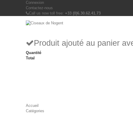
Connexion
Contactez-nous
Call us now toll free:
+33 (0)6.30.62.41.73
Produit ajouté au panier a
Quantité
Total
Accueil
Catégories