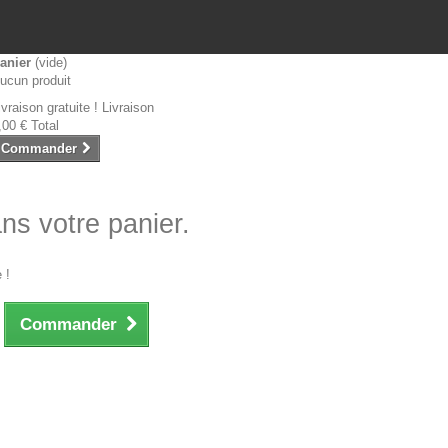
anier
(vide)
ucun produit
ivraison gratuite !
Livraison
,00 €
Total
Commander
ans votre panier.
 !
Commander