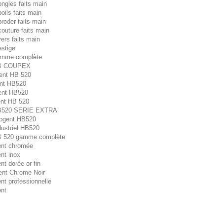
ngles faits main
oils faits main
roder faits main
outure faits main
ers faits main
estige
amme complète
HB COUPEX
ent HB 520
ent HB520
ent HB520
ent HB 520
HB520 SERIE EXTRA
Nogent HB520
dustriel HB520
B 520 gamme complète
ent chromée
nt inox
nt dorée or fin
ent Chrome Noir
nt professionnelle
ent