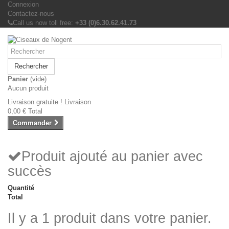
Connexion
Contactez-nous
Call us now toll free:
+33 (0)6.30.62.41.73
Rechercher
Panier
(vide)
Aucun produit
Livraison gratuite !
Livraison
0,00 €
Total
Commander
Produit ajouté au panier avec
succès
Quantité
Total
Il y a 1 produit dans votre panier.