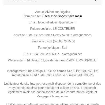
Accueil
>Mentions légales
Nom du site:
Ciseaux de Nogent faits main
Email:
lecoutelierklein@gmail.com
Raison sociale : LE COUTELIER
Adresse : 38a rue des frères Remy 57200 Sarreguemines
Télèphone : +33 (0)6.80.76.75.00
Forme juridique : Sarl
SIRET : 848 282 299 R.C.S. Sarreguemines
Webmaster : Id Design 11,rue de Fismes 51200 HERMONVILLE
Hébergement : Ide Design 11,rue de fismes 51210 HERMONVILLE
immatriculée au RCS de Reims sous le numéro 513 589 226
L'utilisateur du site Internet reconnaît disposer de la compétence et des
moyens nécessaires pour accéder et utiliser ce site. Il reconnaît
également avoir pris connaissance de la présente notice légale et
s'engage à la respecter.
L'utilisateur est informé que lors de ses visites sur le site, un cookie