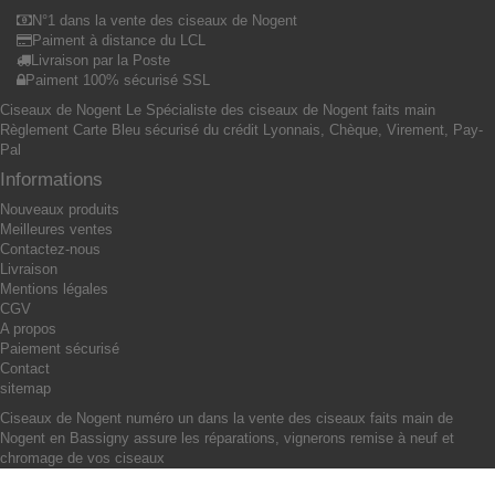
N°1 dans la vente des ciseaux de Nogent
Paiment à distance du LCL
Livraison par la Poste
Paiment 100% sécurisé SSL
Ciseaux de Nogent Le Spécialiste des ciseaux de Nogent faits main
Règlement Carte Bleu sécurisé du crédit Lyonnais, Chèque, Virement, Pay-
Pal
Informations
Nouveaux produits
Meilleures ventes
Contactez-nous
Livraison
Mentions légales
CGV
A propos
Paiement sécurisé
Contact
sitemap
Ciseaux de Nogent numéro un dans la vente des ciseaux faits main de
Nogent en Bassigny assure les réparations, vignerons remise à neuf et
chromage de vos ciseaux