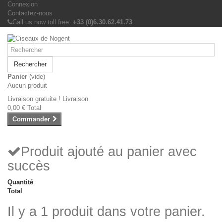
Connexion
Contactez-nous
Call us now toll free:
+33 (0)6.30.62.41.73
Rechercher
Panier
(vide)
Aucun produit
Livraison gratuite !
Livraison
0,00 €
Total
Commander
Produit ajouté au panier avec
succès
Quantité
Total
Il y a 1 produit dans votre panier.